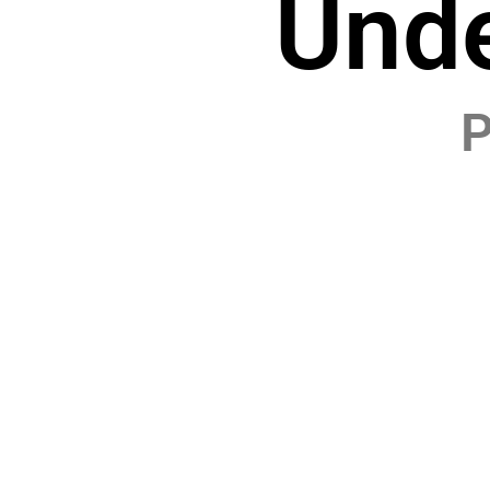
Und
P