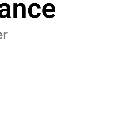
ance
er